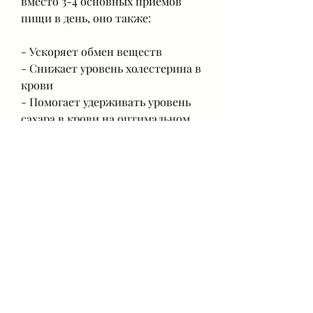
вместо 3-4 основных приемов 
пищи в день, оно также:
- Ускоряет обмен веществ
- Снижает уровень холестерина в 
крови
- Помогает удерживать уровень 
сахара в крови на оптимальном 
уровне
Что включить в рацион на 
дробном питании?
Рацион на дробном питании 
должен включать пищу, фрукты, 
сладости и т.д.
- Употребляйте больше зеленых 
овощей и фруктов
- Изучайте продукты и их 