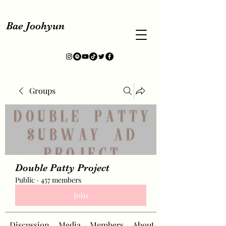
Bae Joohyun
Groups
Double Patty Project
Public
·
457 members
Join
Discussion
Media
Members
About