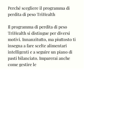
Perché scegliere il programma di 
perdita di peso TriHealth
Il programma di perdita di peso 
TriHealth si distingue per diversi 
motivi. Innanzitutto, ma piuttosto ti 
insegna a fare scelte alimentari 
intelligenti e a seguire un piano di 
pasti bilanciato. Imparerai anche 
come gestire le 
porzioni,Programma di perdita di 
peso trihealth
Il programma di perdita di peso 
TriHealth è un metodo efficace per 
raggiungere i tuoi obiettivi di 
perdita di peso in modo sano e 
sostenibile. TriHealth è una delle 