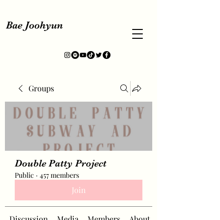
Bae Joohyun
Groups
Double Patty Project
Public
·
457 members
Join
Discussion
Media
Members
About