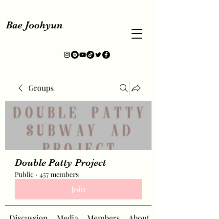
Bae Joohyun
Groups
Double Patty Project
Public
·
457 members
Join
Discussion
Media
Members
About