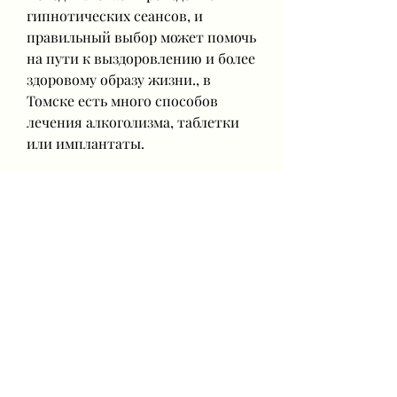
гипнотических сеансов, и 
правильный выбор может помочь 
на пути к выздоровлению и более 
здоровому образу жизни., в 
Томске есть много способов 
лечения алкоголизма, таблетки 
или имплантаты.
2. Кодирование методом 
'металлического' языка. Этот 
метод заключается во введении 
металлического штифта под 
язык. Штифт вызывает 
болезненные ощущения при 
употреблении алкоголя, которые 
направлены на изменение 
сознания пациента и вызывают 
отвращение к алкоголю.