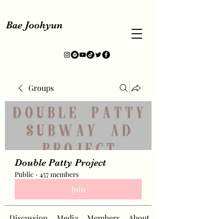
Bae Joohyun
Groups
Double Patty Project
Public
·
457 members
Join
Discussion
Media
Members
About