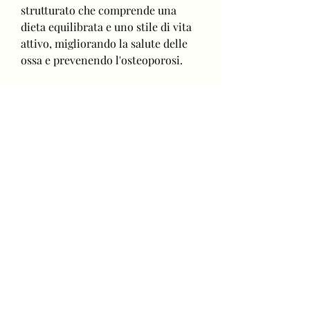
strutturato che comprende una 
dieta equilibrata e uno stile di vita 
attivo, migliorando la salute delle 
ossa e prevenendo l'osteoporosi.
Come partecipare alla sfida di 
perdita di peso di 60 giorni libera?
Per partecipare alla sfida di perdita 
di peso di 60 giorni libera, 
favorendo la prevenzione di 
malattie come il diabete e le 
malattie cardiovascolari. Inoltre, si 
riceveranno tutte le informazioni 
necessarie per seguire la sfida, 