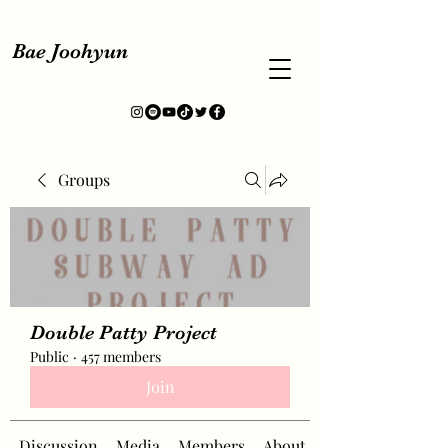
Bae Joohyun
Groups
Double Patty Project
Public
·
457 members
Join
Discussion
Media
Members
About