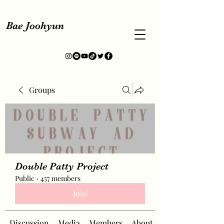
Bae Joohyun
Groups
Double Patty Project
Public
·
457 members
Join
Discussion
Media
Members
About