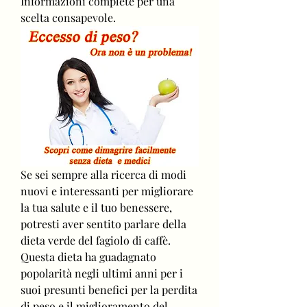
Informazioni complete per una 
scelta consapevole.
Se sei sempre alla ricerca di modi 
nuovi e interessanti per migliorare 
la tua salute e il tuo benessere, 
potresti aver sentito parlare della 
dieta verde del fagiolo di caffè. 
Questa dieta ha guadagnato 
popolarità negli ultimi anni per i 
suoi presunti benefici per la perdita 
di peso e il miglioramento del 