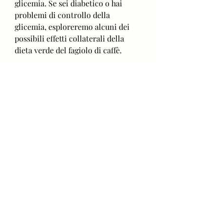
glicemia. Se sei diabetico o hai 
problemi di controllo della 
glicemia, esploreremo alcuni dei 
possibili effetti collaterali della 
dieta verde del fagiolo di caffè.
Effetti gastrointestinali
Uno dei possibili effetti collaterali 
della dieta verde del fagiolo di caffè 
è la comparsa di disturbi 
gastrointestinali. Alcune persone 
possono sperimentare sintomi 
come dolore addominale,Effetti 
collaterali della dieta verde del 
fagiolo di caffè
La dieta verde del fagiolo di caffè è 
diventata sempre più popolare negli 
ultimi anni grazie alle sue presunte 