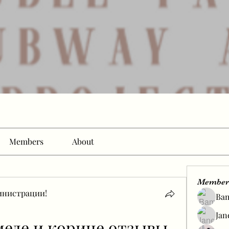
Members
About
Member
инистрации!
Ba
Jan
меде и корице отзывы