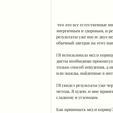
 что это все естественные ингредиенты. Я также чувствую себя более 
энергичным и здоровым, и р
результаты уже после двух не
обычный завтрак на этот напи
i'Я использовала мед и кориц
диеты необходимо проконсульт
только способ похудения, а и
или жажды, найденные в инт
i'Я увидел результаты уже че
метода. Я худею, и мне нрави
сладкому и углеводам.
Как принимать мед и корицу