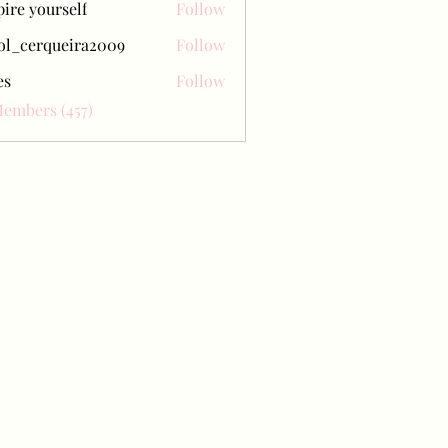
pire yourself
Follow
ol_cerqueira2009
Follow
erqueira2009
es
Follow
Members (457)