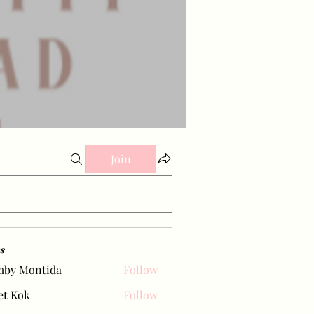
Join
s
mby Montida
Follow
et Kok
Follow