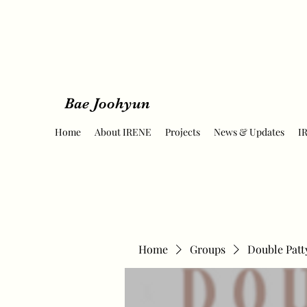
Bae Joohyun
Home
About IRENE
Projects
News & Updates
I
Home
Groups
Double Patt