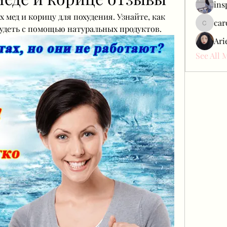
ins
мед и корицу для похудения. Узнайте, как 
car
удеть с помощью натуральных продуктов.
carol_c
Ari
See All 