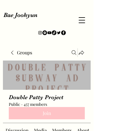
Bae Joohyun
Groups
Double Patty Project
Public
·
457 members
Join
Discussion
Media
Members
About