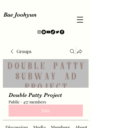
Bae Joohyun
Groups
Double Patty Project
Public
·
457 members
Join
Discussion
Media
Members
About