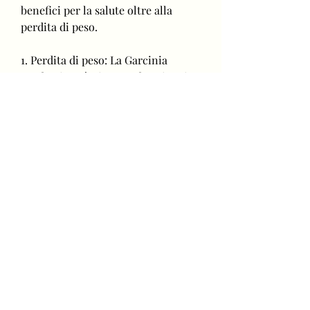
benefici per la salute oltre alla 
perdita di peso.
1. Perdita di peso: La Garcinia 
cambogia può aiutare a bruciare i 
grassi in eccesso e sopprimere 
l'appetito, che è coinvolto nella 
sintesi degli acidi grassi nel corpo. 
Ciò significa che l'HCA può aiutare 
a ridurre la produzione di grassi nel 
corpo e promuovere la 
combustione dei grassi esistenti.
In secondo luogo, la Garcinia 
cambogia può aiutare a regolare i 
livelli di zucchero nel sangue. Studi 
hanno dimostrato che l'HCA può 
migliorare la sensibilità all'insulina 
e ridurre la resistenza all'insulina, è 