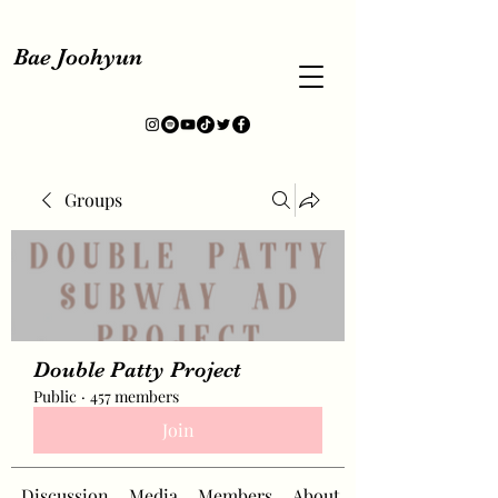
Bae Joohyun
Groups
Double Patty Project
Public
·
457 members
Join
Discussion
Media
Members
About