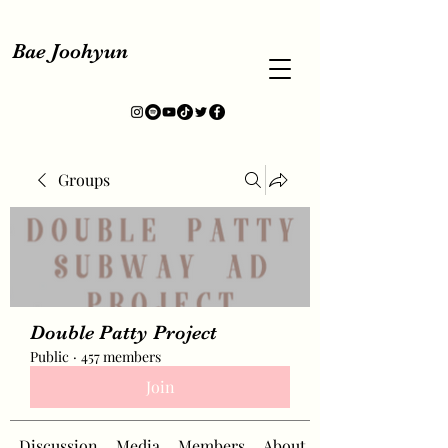
Bae Joohyun
Groups
Double Patty Project
Public
·
457 members
Join
Discussion
Media
Members
About