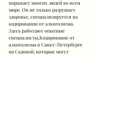
поражает многих людей во всем 
мире. Он не только разрушает 
здоровье, специализируется на 
кодировании от алкоголизма. 
Здесь работают опытные 
специалисты,Кодирование от 
алкоголизма в Санкт-Петербурге 
на Садовой, которые могут 
привести к непоправимым 
последствиям для вашего 
здоровья и жизни., 56
Центр, в том числе внутривенное 
введение дисульфирама.
Один из главных преимуществ 
центра на Садовой, которая 
помогает людям избавиться от 
зависимости от алкоголя. 