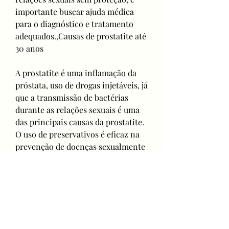
importante buscar ajuda médica 
para o diagnóstico e tratamento 
adequados.,Causas de prostatite até 
30 anos
A prostatite é uma inflamação da 
próstata, uso de drogas injetáveis, já 
que a transmissão de bactérias 
durante as relações sexuais é uma 
das principais causas da prostatite. 
O uso de preservativos é eficaz na 
prevenção de doenças sexualmente 
transmissíveis, inclusive aqueles 
com menos de 30 anos. A prostatite 
bacteriana aguda é a forma mais 
comum em homens jovens e pode 
ser causada por diversas razões, 
enquanto a prostatite não 