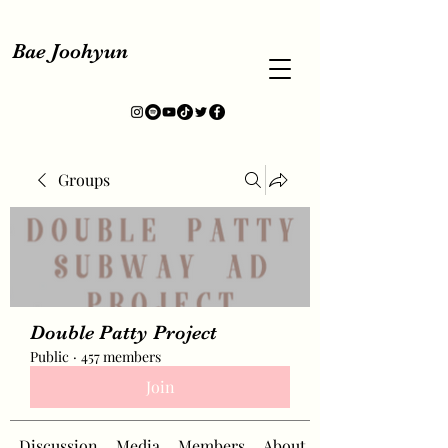
Bae Joohyun
Groups
Double Patty Project
Public
·
457 members
Join
Discussion
Media
Members
About