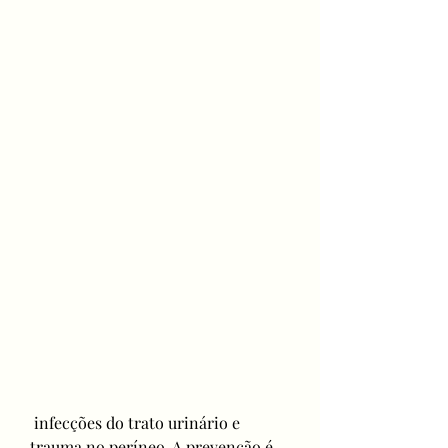
 infecções do trato urinário e 
trauma no períneo. A prevenção é 