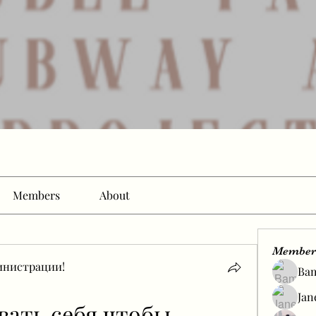
Members
About
Member
инистрации!
Ba
Jan
ать себя чтобы 