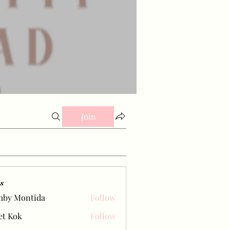
Join
s
mby Montida
Follow
et Kok
Follow