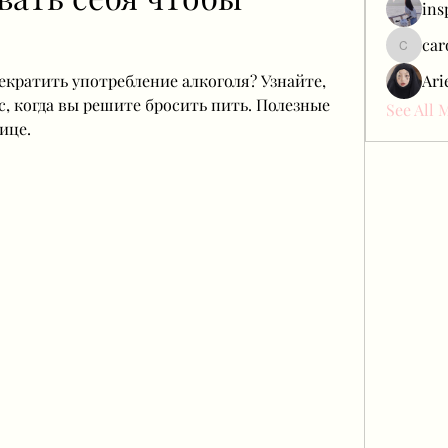
ins
car
carol_c
кратить употребление алкоголя? Узнайте, 
Ari
, когда вы решите бросить пить. Полезные 
See All 
ице.