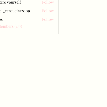
pire yourself
Follow
ol_cerqueira2009
Follow
erqueira2009
es
Follow
Members (457)