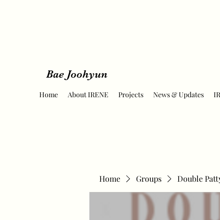
Bae Joohyun
Home
About IRENE
Projects
News & Updates
I
Home
Groups
Double Patt