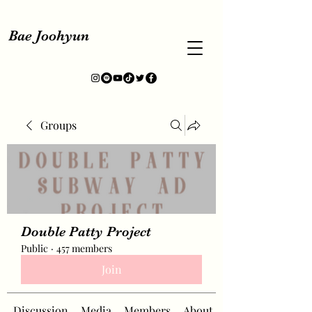
Bae Joohyun
Groups
Double Patty Project
Public
·
457 members
Join
Discussion
Media
Members
About