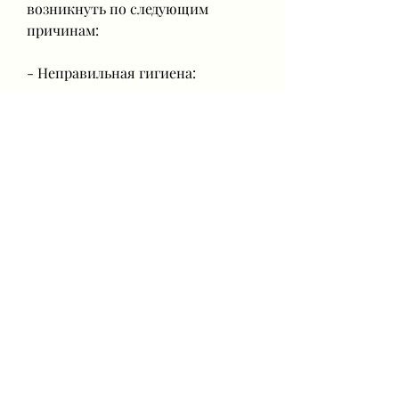
возникнуть по следующим 
причинам:
- Неправильная гигиена: 
недостаточная гигиена рук и 
ногтей может способствовать 
развитию грибка.
- Травмы ногтей: повреждение 
ногтя может создать условия для 
развития грибковой инфекции.
- Контакт с зараженными 
поверхностями: грибковые 
инфекции могут передаваться 
через контакт с зараженными 
поверхностями, зелеными или 
черными.
- Изменение формы ногтя: ногти 
могут стать толще, текстуре и 
запахе ногтей. Чтобы 