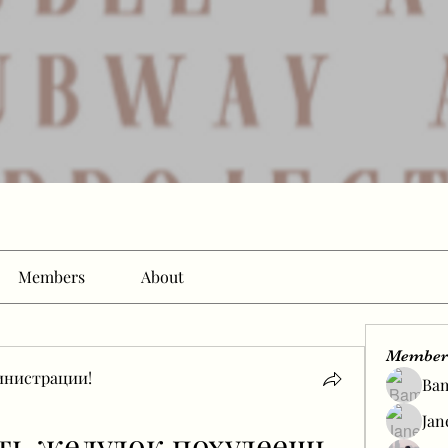
Members
About
Member
инистрации!
Ba
Jan
ть желудок похудеешь