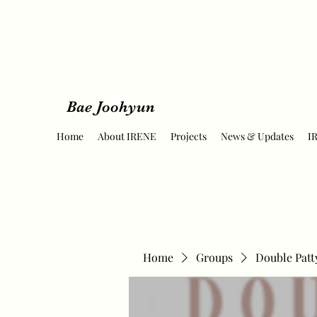
Bae Joohyun
Home
About IRENE
Projects
News & Updates
I
Home
Groups
Double Patt