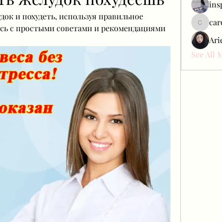
ins
ок и похудеть, используя правильное 
car
есь с простыми советами и рекомендациями 
carol_c
Ari
See All 