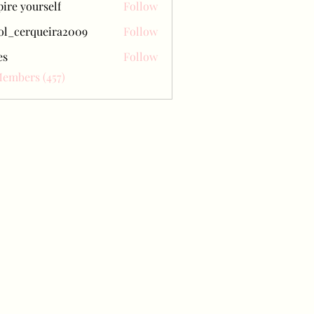
pire yourself
Follow
ol_cerqueira2009
Follow
erqueira2009
es
Follow
Members (457)