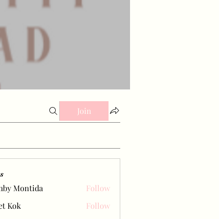
Join
s
mby Montida
Follow
et Kok
Follow