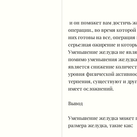
 и он поможет вам достичь желаемой формы тела без необходимости 
операции., во время которой
них готовы на все, операция 
серьезная ожирение и которы
Уменьшение желудка не являе
помимо уменьшения желудка.
является снижение количест
уровня физической активност
терпения, существуют и друг
имеет осложнений.
Вывод
Уменьшение желудка может по
размера желудка, такие как: