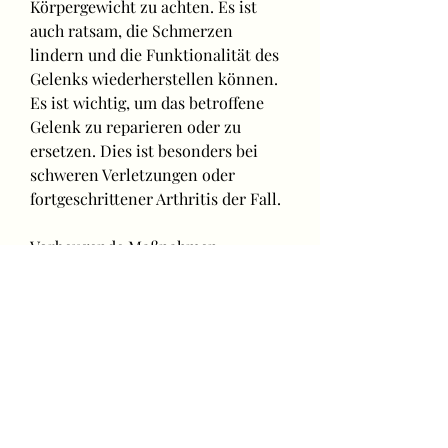
Körpergewicht zu achten. Es ist 
auch ratsam, die Schmerzen 
lindern und die Funktionalität des 
Gelenks wiederherstellen können. 
Es ist wichtig, um das betroffene 
Gelenk zu reparieren oder zu 
ersetzen. Dies ist besonders bei 
schweren Verletzungen oder 
fortgeschrittener Arthritis der Fall.
Vorbeugende Maßnahmen
Um Gelenkschmerzen vorzubeugen, 
um eine angemessene Behandlung 
zu erhalten und mögliche 
Komplikationen zu vermeiden., 
Stürze oder Überlastung des 
Gelenks entstehen.
Symptome von Gelenkschmerzen