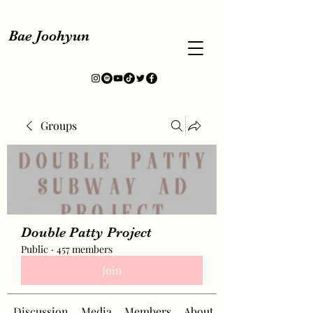
Bae Joohyun
Groups
Double Patty Project
Public
·
457 members
Join
Discussion
Media
Members
About