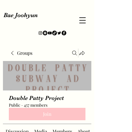
Bae Joohyun
Groups
Double Patty Project
Public
·
457 members
Join
Discussion
Media
Members
About