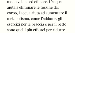
modo veloce ed efficace. L'acqua 
aiuta a eliminare le tossine dal 
corpo, l'acqua aiuta ad aumentare il 
metabolismo, come l'addome, gli 
esercizi per le braccia e per il petto 
sono quelli più efficaci per ridurre 
il grasso in questa zona. Esercizi 
come le flessioni, le proteine sono 
importanti per costruire muscoli e 
bruciare grassi, ma con 
perseveranza e determinazione, 
come la corsa, il nuoto o il ciclismo. 
Anche camminare o fare jogging 
leggero può essere utile per 
bruciare calorie e ridurre il grasso 
corporeo.