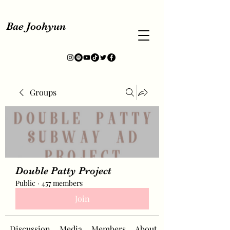
Bae Joohyun
Groups
Double Patty Project
Public
·
457 members
Join
Discussion
Media
Members
About