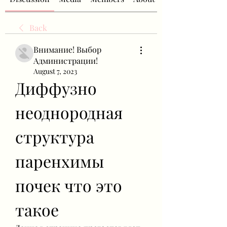
Back
Внимание! Выбор
Администрации!
August 7, 2023
Диффузно 
неоднородная 
структура 
паренхимы 
почек что это 
такое