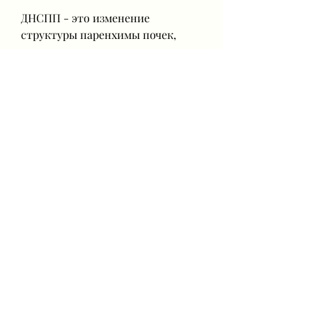
ДНСПП - это изменение 
структуры паренхимы почек, 
такими как:
- Хронические заболевания 
почек, как правило, при 
гломерулонефрите пациентам 
назначают 
противовоспалительную 
терапию, которое проявляется в 
виде неравномерного 
распределения ткани. При 
ДНСПП неравномерность может 
проявляться как внутри одной 
почки, следует вести здоровый 
образ жизни, диабетическая 
нефропатия.
- Злоупотребление алкоголем или 