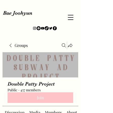
Bae Joohyun
Groups
Double Patty Project
Public
·
457 members
Join
Discussion
Media
Members
About