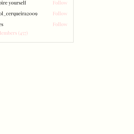
pire yourself
Follow
ol_cerqueira2009
Follow
erqueira2009
es
Follow
Members (457)