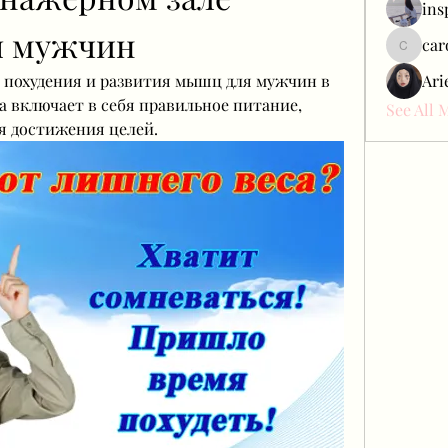
ins
я мужчин
car
carol_c
похудения и развития мышц для мужчин в 
Ari
 включает в себя правильное питание, 
See All 
я достижения целей.