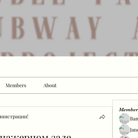
Members
About
Member
инистрации!
Ba
Jan
енажерном зале 