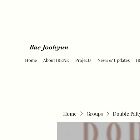
Bae Joohyun
Home
About IRENE
Projects
News & Updates
I
Home
Groups
Double Patt