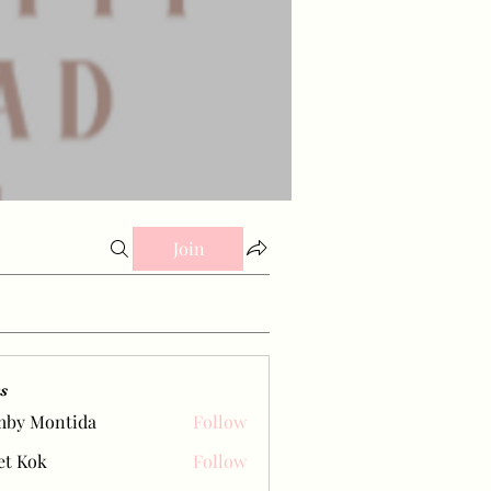
Join
s
mby Montida
Follow
et Kok
Follow