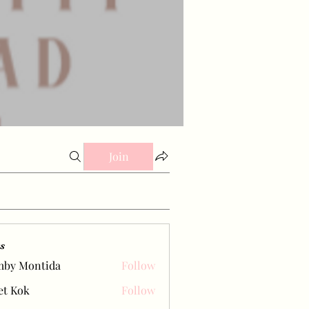
Join
s
mby Montida
Follow
et Kok
Follow