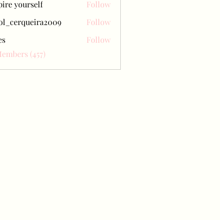
pire yourself
Follow
ol_cerqueira2009
Follow
erqueira2009
es
Follow
Members (457)