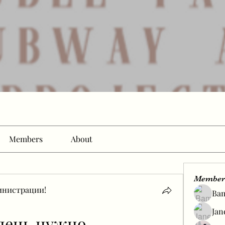
Members
About
Member
инистрации!
Ba
Jan
день нужно 