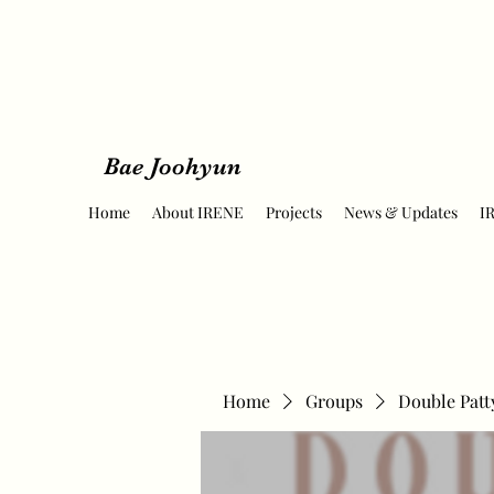
Bae Joohyun
Home
About IRENE
Projects
News & Updates
I
Home
Groups
Double Patt