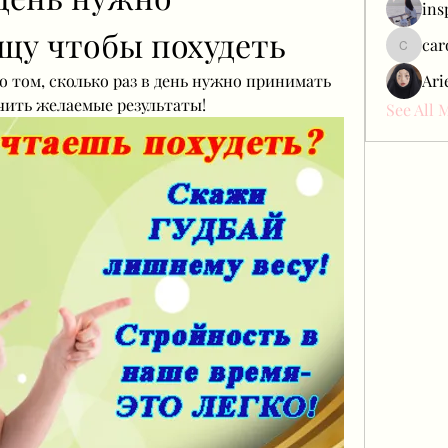
ins
щу чтобы похудеть
car
carol_c
 том, сколько раз в день нужно принимать 
Ari
чить желаемые результаты!
See All 