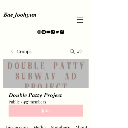
Bae Joohyun
Groups
Double Patty Project
Public
·
457 members
Join
Discussion
Media
Members
About