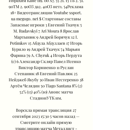
Ибрахим Кане 119. 00 X7. 55 21. 13 ТБ 2. 51. 
90ТМ 2. 90ОЗ да2. 40ОЗ нет1. 54Реклама 
18+ Видеотрансляции Youtube xsport. 
ua megogo. net $ Стартовые составы 
Запасные игроки 3 Евгений Ткачук 5 
M. Rudavskyi 7 Ari Moura 8 Ярослав 
Мартынюк 9 Андрей Борячук 12 I. 
Potimkov 15 Абдула Абдуллаев 17 Игорь 
Курило 19 Андрей Ткачук 74 Марьян 
Фарина 79 A. Chyruk 4 Игорь Пердута 
(c) 6 Александр Скляр Павел Исенко 
Виктор Корниенко 11 Руслан 
Степанюк 18 Евгений Павлюк 25 
Нейджеб Якубу 30 Иван Нестеренко 38 
Артём Челядин 50 Tiago Santana 8% (2) 
52% (13) 40% (10) Анонс матча 
СтадионУТК им. 

Ворскла прямая трансляция 27 
сентября 2023 15:30 5 часов назад — 
Смотрите онлайн прямую 
трансляцию матча Металлист - 