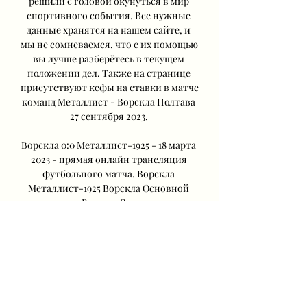
решили с головой окунуться в мир 
спортивного события. Все нужные 
данные хранятся на нашем сайте, и 
мы не сомневаемся, что с их помощью 
вы лучше разберётесь в текущем 
положении дел. Также на странице 
присутствуют кефы на ставки в матче 
команд Металлист - Ворскла Полтава 
27 сентября 2023. 

Ворскла 0:0 Металлист-1925 - 18 марта 
2023 - прямая онлайн трансляция 
футбольного матча. Ворскла 
Металлист-1925 Ворскла Основной 
состав Вратарь Защитник 
Полузащитник Нападающий 
Запасные игроки 1 матч 1 победа 0 
ничьих 0 побед Первый тайм 2 победы 
Второй тайм 2 матча История матчей 
ПЛ 03/09/2022 3:2 20/08/2021 2:0 Всего 
голов 2 Голов в среднем за матч 
Среднее время на гол 45 3 0 30 5 2. 
