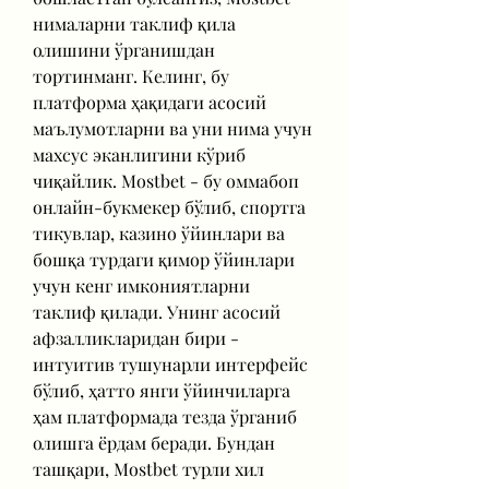
нималарни таклиф қила 
олишини ўрганишдан 
тортинманг. Келинг, бу 
платформа ҳақидаги асосий 
маълумотларни ва уни нима учун 
махсус эканлигини кўриб 
чиқайлик. Mostbet - бу оммабоп 
онлайн-букмекер бўлиб, спортга 
тикувлар, казино ўйинлари ва 
бошқа турдаги қимор ўйинлари 
учун кенг имкониятларни 
таклиф қилади. Унинг асосий 
афзалликларидан бири - 
интуитив тушунарли интерфейс 
бўлиб, ҳатто янги ўйинчиларга 
ҳам платформада тезда ўрганиб 
олишга ёрдам беради. Бундан 
ташқари, Mostbet турли хил 