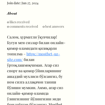
Join date: Jun 27, 2024
About
0
likes received
0
comments received
0
best answers
Салом, ҳурматли ўқувчилар! 
Бугун мен сизлар билан онлайн-
қимор оламидаги қизиқарли 
топилма – 
https://mostbet-uz-
site.com/
 билан 
ўртоқлашмоқчиман. Агар сиз 
спорт ва қимор ўйинларининг 
ашаддий мухлиси бўлсангиз, бу 
ном сизга аллақачон таниш 
бўлиши мумкин. Аммо, агар сиз 
онлайн-қимор оламида 
ўзингизнинг йўлингизни энди 
бошлаётган бўлсангиз, Mostbet 