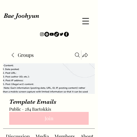
Bae Joohyun
Groups
Template Emails
Public
·
284 Baetokkis
Join
Discussion
Media
Members
About