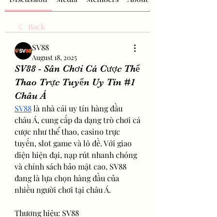
Back
SV88
August 18, 2025
SV88 - Sân Chơi Cá Cược Thể
Thao Trực Tuyến Uy Tín #1
Châu Á
SV88
 là nhà cái uy tín hàng đầu 
châu Á, cung cấp đa dạng trò chơi cá 
cược như thể thao, casino trực 
tuyến, slot game và lô đề. Với giao 
diện hiện đại, nạp rút nhanh chóng 
và chính sách bảo mật cao, SV88 
đang là lựa chọn hàng đầu của 
nhiều người chơi tại châu Á.
Thương hiệu: SV88