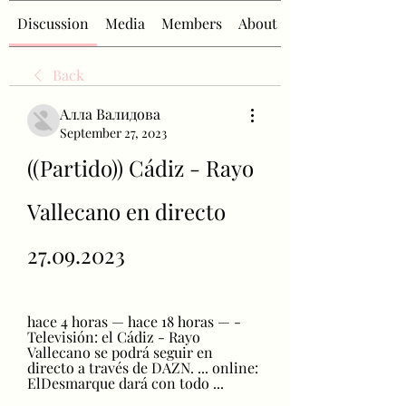
Discussion
Media
Members
About
Back
Алла Валидова
September 27, 2023
((Partido)) Cádiz - Rayo 
Vallecano en directo 
27.09.2023
hace 4 horas — hace 18 horas — - 
Televisión: el Cádiz - Rayo 
Vallecano se podrá seguir en 
directo a través de DAZN. ... online: 
ElDesmarque dará con todo ...