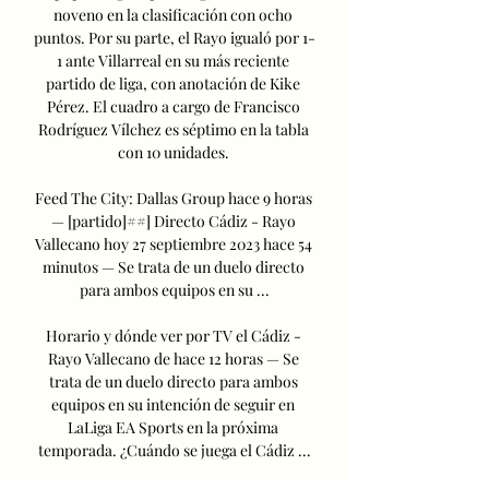
noveno en la clasificación con ocho 
puntos. Por su parte, el Rayo igualó por 1-
1 ante Villarreal en su más reciente 
partido de liga, con anotación de Kike 
Pérez. El cuadro a cargo de Francisco 
Rodríguez Vílchez es séptimo en la tabla 
con 10 unidades. 

Feed The City: Dallas Group hace 9 horas 
— [partido]##] Directo Cádiz - Rayo 
Vallecano hoy 27 septiembre 2023 hace 54 
minutos — Se trata de un duelo directo 
para ambos equipos en su ...

Horario y dónde ver por TV el Cádiz - 
Rayo Vallecano de hace 12 horas — Se 
trata de un duelo directo para ambos 
equipos en su intención de seguir en 
LaLiga EA Sports en la próxima 
temporada. ¿Cuándo se juega el Cádiz ...