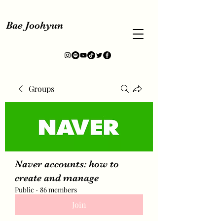
Bae Joohyun
Groups
Naver accounts: how to
create and manage
Public
·
86 members
Join