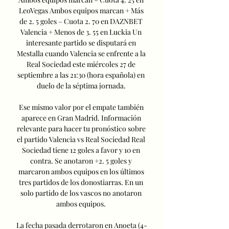
LeoVegas Ambos equipos marcan + Más 
de 2. 5 goles – Cuota 2. 70 en DAZNBET 
Valencia + Menos de 3. 55 en Luckia Un 
interesante partido se disputará en 
Mestalla cuando Valencia se enfrente a la 
Real Sociedad este miércoles 27 de 
septiembre a las 21:30 (hora española) en 
duelo de la séptima jornada. 

Ese mismo valor por el empate también 
aparece en Gran Madrid. Información 
relevante para hacer tu pronóstico sobre 
el partido Valencia vs Real Sociedad Real 
Sociedad tiene 12 goles a favor y 10 en 
contra. Se anotaron +2. 5 goles y 
marcaron ambos equipos en los últimos 
tres partidos de los donostiarras. En un 
solo partido de los vascos no anotaron 
ambos equipos. 

La fecha pasada derrotaron en Anoeta (4-