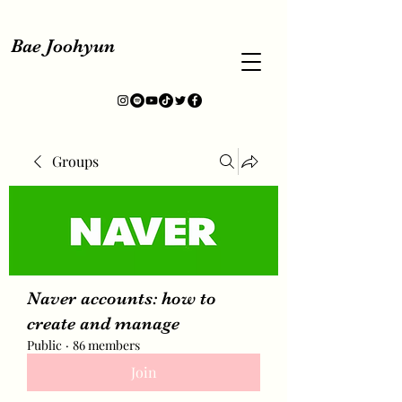
Bae Joohyun
Groups
Naver accounts: how to
create and manage
Public
·
86 members
Join