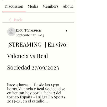
Discussion
Media
Members
About
Back
Глеб Толмачев
September 27, 2023
[STREAMING-] En vivo: 
Valencia vs Real 
Sociedad 27/09/2023
hace 4 horas — Desde las 14:30 
horas, Valencia y Real Sociedad se 
enfrentan hoy por la fecha 7 del 
torneo España - LaLiga EA Sports 
2023-24, en el estadio ...