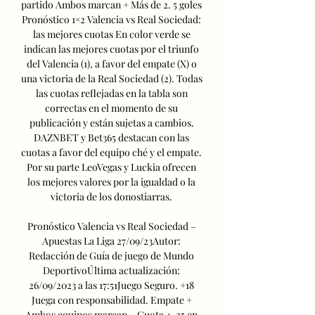
partido Ambos marcan + Más de 2. 5 goles 
Pronóstico 1×2 Valencia vs Real Sociedad: 
las mejores cuotas En color verde se 
indican las mejores cuotas por el triunfo 
del Valencia (1), a favor del empate (X) o 
una victoria de la Real Sociedad (2). Todas 
las cuotas reflejadas en la tabla son 
correctas en el momento de su 
publicación y están sujetas a cambios. 
DAZNBET y Bet365 destacan con las 
cuotas a favor del equipo ché y el empate. 
Por su parte LeoVegas y Luckia ofrecen 
los mejores valores por la igualdad o la 
victoria de los donostiarras. 

Pronóstico Valencia vs Real Sociedad – 
Apuestas La Liga 27/09/23Autor: 
Redacción de Guía de juego de Mundo 
DeportivoÚltima actualización: 
26/09/2023 a las 17:51Juego Seguro. +18 
Juega con responsabilidad. Empate + 
Ambos equipos marcan – Cuota 4. 25 en 