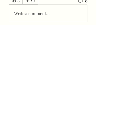
0
0
Write a comment...
About
How to create a Naver account and
how to leave positive reac
...
Read more
Members
Parental Protect
Follow
Алёна Баранова
Follow
Albert Cooley
Follow
Diodor Cherevin
Follow