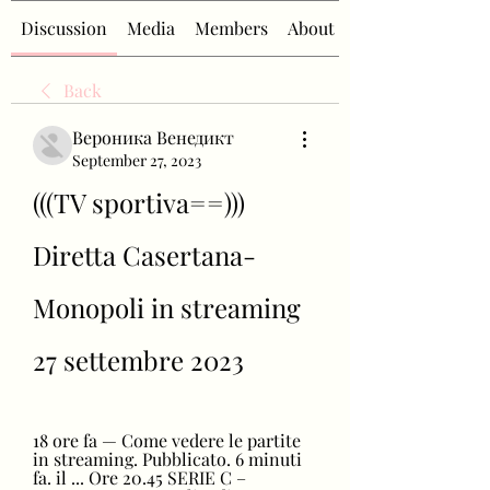
Discussion
Media
Members
About
Back
Вероника Венедикт
September 27, 2023
(((TV sportiva==))) 
Diretta Casertana-
Monopoli in streaming 
27 settembre 2023
18 ore fa — Come vedere le partite 
in streaming. Pubblicato. 6 minuti 
fa. il ... Ore 20.45 SERIE C – 