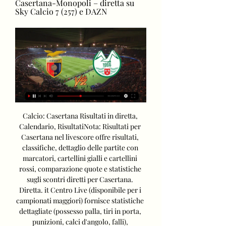
Casertana-Monopoli – diretta su 
Sky Calcio 7 (257) e DAZN
Calcio: Casertana Risultati in diretta, 
Calendario, RisultatiNota: Risultati per 
Casertana nel livescore offre risultati, 
classifiche, dettaglio delle partite con 
marcatori, cartellini gialli e cartellini 
rossi, comparazione quote e statistiche 
sugli scontri diretti per Casertana. 
Diretta. it Centro Live (disponibile per i 
campionati maggiori) fornisce statistiche 
dettagliate (possesso palla, tiri in porta, 
punizioni, calci d'angolo, falli), 