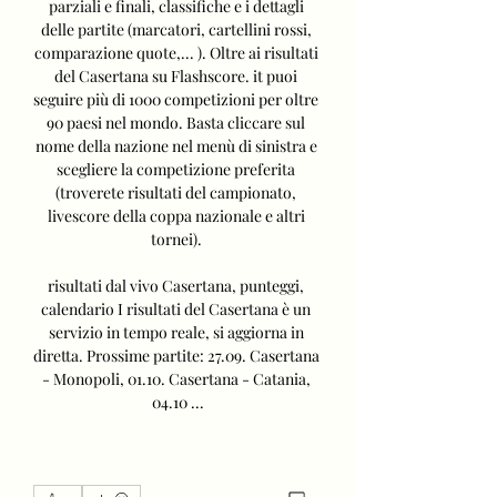
parziali e finali, classifiche e i dettagli 
delle partite (marcatori, cartellini rossi, 
comparazione quote,... ). Oltre ai risultati 
del Casertana su Flashscore. it puoi 
seguire più di 1000 competizioni per oltre 
90 paesi nel mondo. Basta cliccare sul 
nome della nazione nel menù di sinistra e 
scegliere la competizione preferita 
(troverete risultati del campionato, 
livescore della coppa nazionale e altri 
tornei). 

risultati dal vivo Casertana, punteggi, 
calendario I risultati del Casertana è un 
servizio in tempo reale, si aggiorna in 
diretta. Prossime partite: 27.09. Casertana 
- Monopoli, 01.10. Casertana - Catania, 
04.10 ...