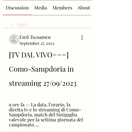
Discussion
Media
Members
About
Back
Глеб Толмачев
September 27, 2023
[TV DAL VIVO===] 
Como-Sampdoria in 
streaming 27/09/2023
9 ore fa — La data, l'orario, la 
diretta tv e lo streaming di Como-
Sampdoria, match del Sinigaglia 
valevole per la settima giornata del 
campionato ...