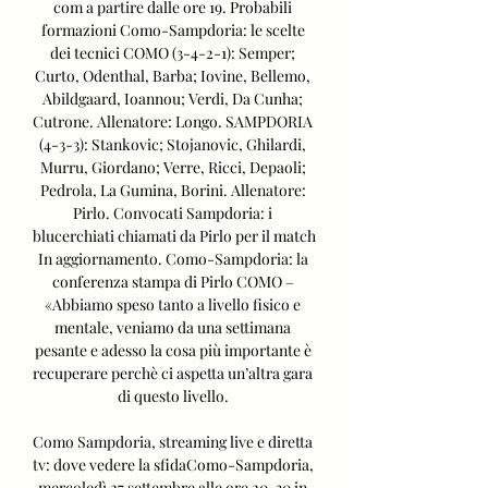
com a partire dalle ore 19. Probabili 
formazioni Como-Sampdoria: le scelte 
dei tecnici COMO (3-4-2-1): Semper; 
Curto, Odenthal, Barba; Iovine, Bellemo, 
Abildgaard, Ioannou; Verdi, Da Cunha; 
Cutrone. Allenatore: Longo. SAMPDORIA 
(4-3-3): Stankovic; Stojanovic, Ghilardi, 
Murru, Giordano; Verre, Ricci, Depaoli; 
Pedrola, La Gumina, Borini. Allenatore: 
Pirlo. Convocati Sampdoria: i 
blucerchiati chiamati da Pirlo per il match 
In aggiornamento. Como-Sampdoria: la 
conferenza stampa di Pirlo COMO – 
«Abbiamo speso tanto a livello fisico e 
mentale, veniamo da una settimana 
pesante e adesso la cosa più importante è 
recuperare perchè ci aspetta un’altra gara 
di questo livello. 

Como Sampdoria, streaming live e diretta 
tv: dove vedere la sfidaComo-Sampdoria, 
mercoledì 27 settembre alle ore 20. 30 in 