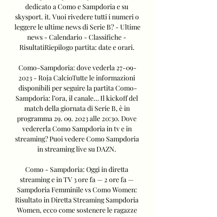
dedicato a Como e Sampdoria e su 
skysport. it. Vuoi rivedere tutti i numeri o 
leggere le ultime news di Serie B? - Ultime 
news - Calendario - Classifiche - 
RisultatiRiepilogo partita: date e orari. 

Como-Sampdoria: dove vederla 27-09-
2023 - Roja CalcioTutte le informazioni 
disponibili per seguire la partita Como-
Sampdoria: l’ora, il canale… Il kickoff del 
match della giornata di Serie B, è in 
programma 29. 09. 2023 alle 20:30. Dove 
vedererla Como Sampdoria in tv e in 
streaming? Puoi vedere Como Sampdoria 
in streaming live su DAZN. 

Como - Sampdoria: Oggi in diretta 
streaming e in TV 3 ore fa — 2 ore fa — 
Sampdoria Femminile vs Como Women: 
Risultato in Diretta Streaming Sampdoria 
Women, ecco come sostenere le ragazze 