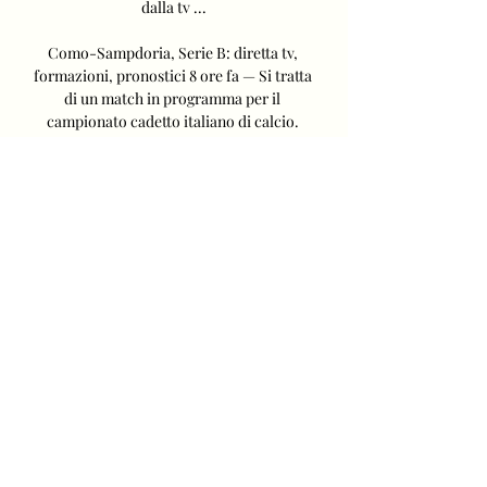
dalla tv ...

Como-Sampdoria, Serie B: diretta tv, 
formazioni, pronostici 8 ore fa — Si tratta 
di un match in programma per il 
campionato cadetto italiano di calcio. 
Potete seguirla in diretta radio streaming 
o acquistare il ...
0
0
Rédigez un commentaire...
About
How to create a Naver account and
how to leave positive reac
...
Read more