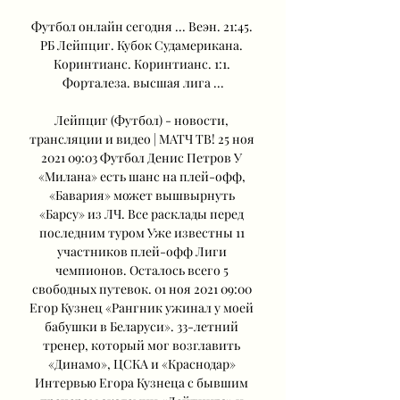
Футбол онлайн сегодня ... Веэн. 21:45. 
РБ Лейпциг. Кубок Судамерикана. 
Коринтианс. Коринтианс. 1:1. 
Форталеза. высшая лига ...

Лейпциг (Футбол) - новости, 
трансляции и видео | МАТЧ ТВ! 25 ноя 
2021 09:03 Футбол Денис Петров У 
«Милана» есть шанс на плей-офф, 
«Бавария» может вышвырнуть 
«Барсу» из ЛЧ. Все расклады перед 
последним туром Уже известны 11 
участников плей-офф Лиги 
чемпионов. Осталось всего 5 
свободных путевок. 01 ноя 2021 09:00 
Егор Кузнец «Рангник ужинал у моей 
бабушки в Беларуси». 33-летний 
тренер, который мог возглавить 
«Динамо», ЦСКА и «Краснодар» 
Интервью Егора Кузнеца с бывшим 