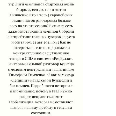
тур Лиги чемпионов стартовал очень 
бодро. 27 сен 2021 20:11 Антон 
Онищенко Кто в топ-5 европейских 
чемпионатов разочаровал больше 
всех на старте сезона? В списке есть 
даже действующий чемпион Собрали 
антирейтинг главных лузеров августа 
и сентября. 22 авг 2021 10:45 Как не 
потеряться, если не предложили 
контракт: динамовец Тимченко 
теперь в США в системе «Ред Булла». 
Интервью Большой разговор Кузнеца 
с молодым центральным защитником 
Тимофеем Тимченко. 16 авг 2021 09:49 
«Лейпциг» начал сезон Бундеслиги 
без немцев. Подробности истории + 
напоминание, почему в РПЛ нужно 
скорее исправить лимит 
Глобализация, которая не оставляет 
шансов нашему футболу в текущем 
состоянии. 
