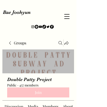
Bae Joohyun
Groups
Double Patty Project
Public
·
457 members
Join
Discussion
Media
Members
About