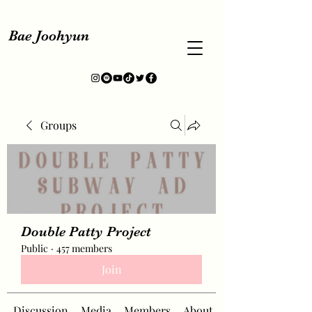
Bae Joohyun
Groups
Double Patty Project
Public
·
457 members
Join
Discussion
Media
Members
About