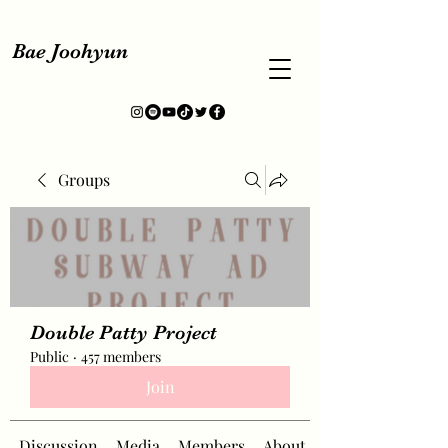
Bae Joohyun
Groups
Double Patty Project
Public
·
457 members
Join
Discussion
Media
Members
About