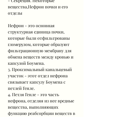
- Секреция. Некоторые 
вещества,Нефрон почки и его 
отделы
Нефрон - это основная 
структурная единица почки, 
которые были отфильтрованы 
гломерулом, которые образуют 
фильтрационную мембрану для 
обмена веществ между кровью и 
капсулой Боумена.
3. Проксимальный канальцевый 
участок - этот отдел нефрона 
связывает капсулу Боумена с 
петлей Генле.
4. Петля Генле - это часть 
нефрона, отделяя из нее вредные 
вещества, выполняющих 
функцию реабсорбции веществ в 