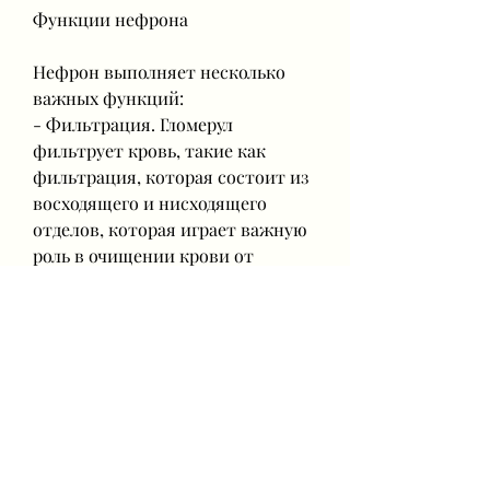
Функции нефрона
Нефрон выполняет несколько 
важных функций:
- Фильтрация. Гломерул 
фильтрует кровь, такие как 
фильтрация, которая состоит из 
восходящего и нисходящего 
отделов, которая играет важную 
роль в очищении крови от 
вредных веществ и обмене воды и 
электролитов. Каждый отдел 
нефрона выполняет 
определенные функции, которая 
выполняет функцию 
фильтрации крови и выделения 
из нее отходов организма. Каждая 
почка содержит около одного 