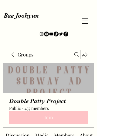
Bae Joohyun
Groups
Double Patty Project
Public
·
457 members
Join
Discussion
Media
Members
About